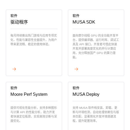
MUSACODE
MTT S80
MTT E300
AI 语音
软件
软件
MTT S70
驱动程序
MUSA SDK
AI 训练套件
每月持续推出热门游戏与应用专项优
面向摩尔线程 GPU 的全功能开发平
AI 推理套件
化，性能与兼容性全面提升，为用户
台，提供编译器、运行时库、调试工
MTT X300
带来更流畅、稳定的使用体验。
具及 API 接口。开发者可借此快速
开发并部署高度优化的并行计算应
MTT S50
用，充分释放国产 GPU 的算力潜
能。
GPU 虚拟化 / vGPU
查看详情
查看详情
KUAE 云原生套件
MTT S30 / S10
软件
软件
Moore Perf System
MUSA Deploy
PES 控制中心
MTVerse XR
提供可视化性能分析，支持多种图形
支持 MUSA 软件栈安装、卸载、更
与计算 API 的性能分析，助力开发
新与环境检测，自动处理依赖包与版
Smart Media Engine
者快速定位瓶颈，实现高效诊断与深
本匹配，显著简化开发环境搭建流
度优化。
程，提升配置效率。