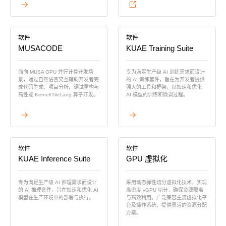
查看详情
查看详情
科学计算套件
软件
软件
MUSACODE
KUAE Training Suite
面向 MUSA GPU 并行计算开发场
专为满足生产级 AI 训练需求而设计
景，通过自然语言交互辅助开发者完
的 AI 训练套件，旨在为开发者提供
成代码生成、项目分析、调试重构与
强大的工具和框架，以加速和优化
高性能 Kernel/TileLang 算子开发。
AI 模型的训练和微调过程。
查看详情
查看详情
软件
软件
KUAE Inference Suite
GPU 虚拟化
专为满足生产级 AI 推理需求而设计
采用动态弹性切分虚拟化技术，实现
的 AI 推理套件，旨在加速和优化 AI
高密度 vGPU 切分，确保资源隔离
模型在生产环境中的部署与执行。
与高效利用。广泛兼容主流虚拟化平
台及操作系统，提供灵活的资源分配
方案。