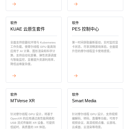
查看详情
查看详情
软件
软件
KUAE 云原生套件
PES 控制中心
全面支持容器化环境与 Kubernetes
第一时间获取最新驱动，实时监控显
工作负载，使摩尔线程 GPU 能高效
卡状态，尽享流畅游戏体验。全面提
应用于 AI 计算、图形渲染和科学计
升您的摩尔线程显卡使用感受。
算。支持自动化部署、弹性资源调度
与智能监控，显著提升资源利用率，
降低运维复杂度。
查看详情
查看详情
软件
软件
MTVerse XR
Smart Media
针对摩尔线程 GPU 设计，将基于
针对摩尔线程 GPU 设计，支持视频
OpenXR 的应用通过高性能网络和
编解码、转码、直播等功能，可用于
USB 流式传输到 XR 设备，可提供
视频会议、高清视频点播、云游戏、
低延时、高质量的 XR 体验。
云桌面、云渲染等场景。