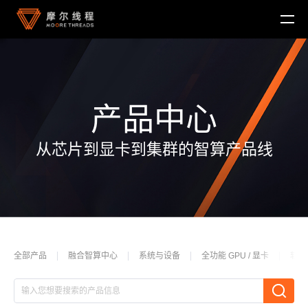
产品中心
从芯片到显卡到集群的智算产品线
MTT KUAE
融合智算中心
MTT SGX5000
DigitalME 数字人
云电脑
MTT S5000
AI Reality
MTT S4000
AI 推理
MTT AIBOOK
数字孪生与 GIS
驱动程序
MTT S3000
全部产品
融合智算中心
系统与设备
全功能 GPU / 显卡
软件
MTT AICUBE
工业设计与制造
MUSA SDK
MTT S2000
广播与专业音视频
智娱摩方
摩笔马良
Moore Perf System
视频会议
MUSA Deploy