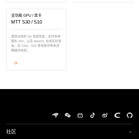
全功能 GPU / 显卡
MTT S30 / S10
提供出色的 3D 渲染性能，支持多种
图形 API，以及 WebGL 在线实时渲
染，在 CAD、GIS 等场景中带来流
畅操作体验。
查看详情
社区
体