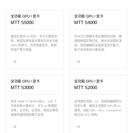
MUSACODE
MTT S80
MTT E300
AI 语音
全功能 GPU / 显卡
全功能 GPU / 显卡
MTT S70
MTT S5000
MTT S4000
AI 训练套件
面向生成式 AI 时代，专为大模型训
针对万亿规模大语言模型的训练、微
AI 推理套件
练、推理及高性能计算而生的全功能
调和推理定制优化，融合先进图形渲
MTT X300
GPU 智算卡。为您构建坚实、易用
染、视频编解码及超高清显示能力，
的国产算力底座。
助力多场景的计算加速。
MTT S50
查看详情
查看详情
GPU 虚拟化 / vGPU
KUAE 云原生套件
MTT S30 / S10
全功能 GPU / 显卡
全功能 GPU / 显卡
MTT S3000
MTT S2000
PES 控制中心
包含 4096 个 MUSA 核心、128 个
支持图形渲染、AI、音视频编解码与
专用张量计算单元，可为 AI 推理和
科学计算，兼容主流图形 API 和 AI
MTVerse XR
训练、云手机、云渲染、视频云等场
框架，适配 x86、Arm、LoongArch
景提供通用智能算力支持。
等主流 CPU 架构。
Smart Media Engine
查看详情
查看详情