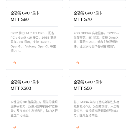
科学计算套件
全功能 GPU / 显卡
全功能 GPU / 显卡
MTT S80
MTT S70
FP32 算力 14.7 TFLOPS ，配备
7GB GDDR6 高速显存，392GB/s
PCIe Gen5 x16 接口、16GB 高速
显存带宽，8K 显示，支持 DirectX
显存，8K 显示，支持 DirectX，
等主要图形 API，兼容主流视频软
OpenGL，Vulkan，OpenCL 等主
件，让玩家与创作者尽情“输出”。
流 API。
查看详情
查看详情
全功能 GPU / 显卡
全功能 GPU / 显卡
MTT X300
MTT S50
⾼性能的 3D 渲染能⼒，领先的视频
基于 MUSA 架构打造的突破性多功
编解码能⼒，超⾼分辨率的多屏⽀持
能智能 GPU，为创意创作、人工智
能⼒及良好的⽣态兼容性，助⼒各⾏
能应用、音视频等场景提供强劲动
业国产化转型。
力，提升互动体验。
查看详情
查看详情