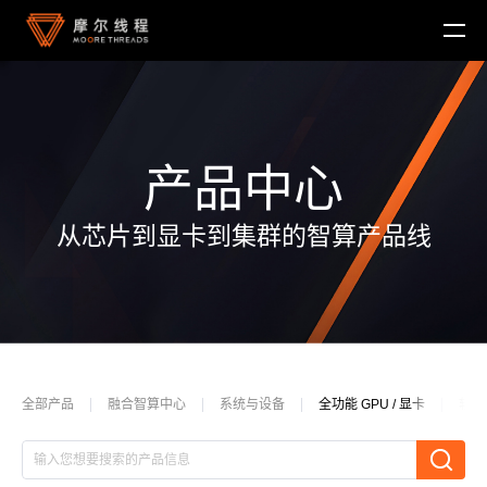
产品中心
从芯片到显卡到集群的智算产品线
MTT KUAE
融合智算中心
MTT SGX5000
DigitalME 数字人
云电脑
MTT S5000
AI Reality
MTT S4000
AI 推理
MTT AIBOOK
数字孪生与 GIS
驱动程序
MTT S3000
全部产品
融合智算中心
系统与设备
全功能 GPU / 显卡
软件
MTT AICUBE
工业设计与制造
MUSA SDK
MTT S2000
广播与专业音视频
智娱摩方
摩笔马良
Moore Perf System
视频会议
MUSA Deploy