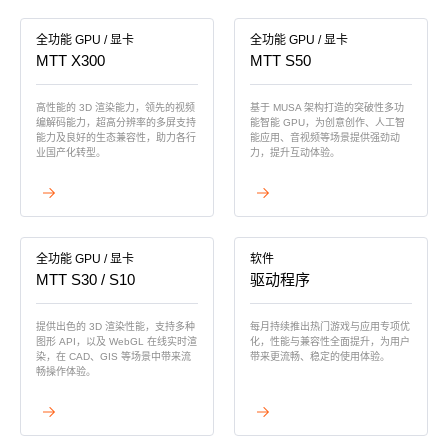
全功能 GPU / 显卡
全功能 GPU / 显卡
MTT X300
MTT S50
⾼性能的 3D 渲染能⼒，领先的视频
基于 MUSA 架构打造的突破性多功
编解码能⼒，超⾼分辨率的多屏⽀持
能智能 GPU，为创意创作、人工智
能⼒及良好的⽣态兼容性，助⼒各⾏
能应用、音视频等场景提供强劲动
业国产化转型。
力，提升互动体验。
查看详情
查看详情
全功能 GPU / 显卡
软件
MTT S30 / S10
驱动程序
提供出色的 3D 渲染性能，支持多种
每月持续推出热门游戏与应用专项优
图形 API，以及 WebGL 在线实时渲
化，性能与兼容性全面提升，为用户
染，在 CAD、GIS 等场景中带来流
带来更流畅、稳定的使用体验。
畅操作体验。
查看详情
查看详情