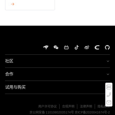
查看详情
社区
体
验
合作
夸
400-
娥
667-
智
5666
试用与购买
算
周一
至周
集
MT-
日，
群
Service@mthreads.com
9:00-
21:00
用户许可协议
合规声明
法律声明
隐私政策
京公网安备 11010802035174号
京ICP备2020041674号-2