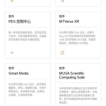
查看详情
查看详情
软件
软件
PES 控制中心
MTVerse XR
第一时间获取最新驱动，实时监控显
针对摩尔线程 GPU 设计，将基于
卡状态，尽享流畅游戏体验。全面提
OpenXR 的应用通过高性能网络和
升您的摩尔线程显卡使用感受。
USB 流式传输到 XR 设备，可提供
低延时、高质量的 XR 体验。
查看详情
查看详情
软件
软件
Smart Media
MUSA Scientific
Computing Suite
针对摩尔线程 GPU 设计，支持视频
编解码、转码、直播等功能，可用于
为科研机构与高精尖企业打造的科学
视频会议、高清视频点播、云游戏、
计算套件，提供从底层数学库、全栈
云桌面、云渲染等场景。
编程模型到行业应用的完整算力支
撑，助力构建面向未来的科学计算基
础设施。