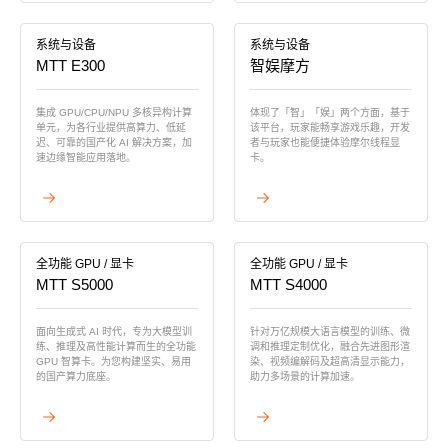
科学计算套件
系统与设备
系统与设备
MTT E300
智娱摩方
集成 GPU/CPU/NPU 多核异构计算
体现了「智」「娱」两个方面，基于
单元，为各行业提供高算力、低延
该平台，玩家能畅享游戏乐趣，开发
迟、可靠的国产化 AI 解决方案，加
者与玩家也能便捷体验摩尔线程显
速边缘智能应用落地。
卡。
查看详情
查看详情
全功能 GPU / 显卡
全功能 GPU / 显卡
MTT S5000
MTT S4000
面向生成式 AI 时代，专为大模型训
针对万亿规模大语言模型的训练、微
练、推理及高性能计算而生的全功能
调和推理定制优化，融合先进图形渲
GPU 智算卡。为您构建坚实、易用
染、视频编解码及超高清显示能力，
的国产算力底座。
助力多场景的计算加速。
查看详情
查看详情