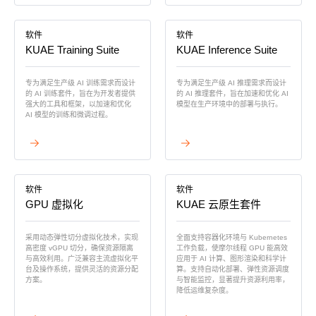
软件
软件
KUAE Training Suite
KUAE Inference Suite
专为满足生产级 AI 训练需求而设计
专为满足生产级 AI 推理需求而设计
的 AI 训练套件，旨在为开发者提供
的 AI 推理套件，旨在加速和优化 AI
强大的工具和框架，以加速和优化
模型在生产环境中的部署与执行。
AI 模型的训练和微调过程。
查看详情
查看详情
软件
软件
GPU 虚拟化
KUAE 云原生套件
采用动态弹性切分虚拟化技术，实现
全面支持容器化环境与 Kubernetes
高密度 vGPU 切分，确保资源隔离
工作负载，使摩尔线程 GPU 能高效
与高效利用。广泛兼容主流虚拟化平
应用于 AI 计算、图形渲染和科学计
台及操作系统，提供灵活的资源分配
算。支持自动化部署、弹性资源调度
方案。
与智能监控，显著提升资源利用率，
降低运维复杂度。