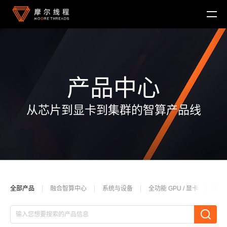
产品中心
从芯片到显卡到集群的智算产品线
MTT KUAE
融合智算中心
MTT SGX5000
DigitalME 数字人
云电脑
MTT S5000
AI Reality
MTT S4000
AI 推理
MTT AIBOOK
数字孪生与 GIS
驱动程序
MTT S3000
全部产品
融合智算中心
系统与设备
全功能 GPU / 显卡
软件
MTT AICUBE
工业设计与制造
MUSA SDK
MTT S2000
广播与专业音视频
智娱摩方
摩笔马良
Moore Perf System
视频会议
摩笔天书
MUSA Deploy