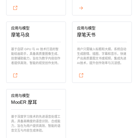
查看详情
查看详情
应用与模型
应用与模型
摩笔马良
摩笔天书
基于自研 GPU 与 AI 技术打造的智
用户只需输入标题和大纲，系统自动
能绘画助手，具备高质量图像生成、
生成剧情、插图、字幕和音乐，快速
创意辅助能力，旨在为数字内容创作
产出高质量图文书或视频，集成先进
者提供高效、智能的视觉创作支持。
AI技术，提升创作效率与沉浸感。
查看详情
查看详情
应用与模型
MooER 摩耳
基于深度学习技术的先进语音处理工
具，具备高精度的语音识别、合成能
力，旨在为用户提供高效、智能的语
音交互与内容生成体验。