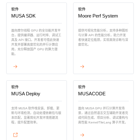
软件
软件
MUSA SDK
Moore Perf System
面向摩尔线程 GPU 的全功能开发平
提供可视化性能分析，支持多种图形
台，提供编译器、运行时库、调试工
与计算 API 的性能分析，助力开发
具及 API 接口。开发者可借此快速
者快速定位瓶颈，实现高效诊断与深
开发并部署高度优化的并行计算应
度优化。
用，充分释放国产 GPU 的算力潜
能。
查看详情
查看详情
软件
软件
MUSA Deploy
MUSACODE
支持 MUSA 软件栈安装、卸载、更
面向 MUSA GPU 并行计算开发场
新与环境检测，自动处理依赖包与版
景，通过自然语言交互辅助开发者完
本匹配，显著简化开发环境搭建流
成代码生成、项目分析、调试重构与
程，提升配置效率。
高性能 Kernel/TileLang 算子开发。
查看详情
查看详情