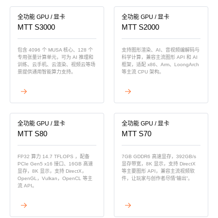
全功能 GPU / 显卡
全功能 GPU / 显卡
MTT S3000
MTT S2000
包含 4096 个 MUSA 核心、128 个
支持图形渲染、AI、音视频编解码与
专用张量计算单元，可为 AI 推理和
科学计算，兼容主流图形 API 和 AI
训练、云手机、云渲染、视频云等场
框架，适配 x86、Arm、LoongArch
景提供通用智能算力支持。
等主流 CPU 架构。
查看详情
查看详情
全功能 GPU / 显卡
全功能 GPU / 显卡
MTT S80
MTT S70
FP32 算力 14.7 TFLOPS ，配备
7GB GDDR6 高速显存，392GB/s
PCIe Gen5 x16 接口、16GB 高速
显存带宽，8K 显示，支持 DirectX
显存，8K 显示，支持 DirectX，
等主要图形 API，兼容主流视频软
OpenGL，Vulkan，OpenCL 等主
件，让玩家与创作者尽情“输出”。
流 API。
查看详情
查看详情