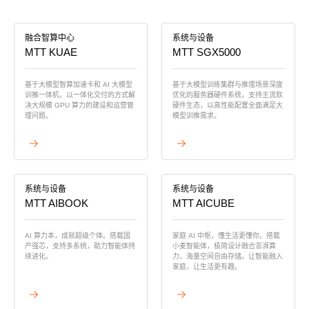
MUSACODE
MTT S80
MTT E300
融合智算中心
系统与设备
MTT S70
MTT KUAE
MTT SGX5000
AI 语音
AI 训练套件
基于大模型智算加速卡和 AI 大模型
基于大模型训练集群与推理场景深度
AI 推理套件
训推一体机，以一体化交付的方式解
优化的服务器硬件系统，支持主流软
MTT X300
决大规模 GPU 算力的建设和运营管
硬件生态，以高性能配置全面满足大
理问题。
模型训推需求。
MTT S50
查看详情
查看详情
GPU 虚拟化 / vGPU
KUAE 云原生套件
MTT S30 / S10
系统与设备
系统与设备
MTT AIBOOK
MTT AICUBE
PES 控制中心
AI 算力本，成就超级个体。搭载国
家庭 AI 中枢，懂生活更懂你。搭载
产强芯，支持多系统，助力智能体持
小麦智能体，极简设计融合澎湃算
MTVerse XR
续进化。
力，海量空间自由存储。让智能融入
家庭，让生活更有趣。
Smart Media Engine
查看详情
查看详情