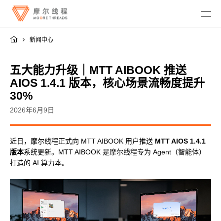
新闻中心
五大能力升级｜MTT AIBOOK 推送
AIOS 1.4.1 版本，核心场景流畅度提升
30%
MTT KUAE
2026年6月9日
融合智算中心
MTT SGX5000
近日，摩尔线程正式向 MTT AIBOOK 用户推送
MTT AIOS 1.4.1
DigitalME 数字人
版本
系统更新。MTT AIBOOK 是摩尔线程专为 Agent（智能体）
云电脑
MTT S5000
AI Reality
打造的 AI 算力本。
MTT S4000
AI 推理
MTT AIBOOK
数字孪生与 GIS
驱动程序
MTT S3000
MTT AICUBE
工业设计与制造
MUSA SDK
MTT S2000
广播与专业音视频
智娱摩方
摩笔马良
Moore Perf System
视频会议
MUSA Deploy