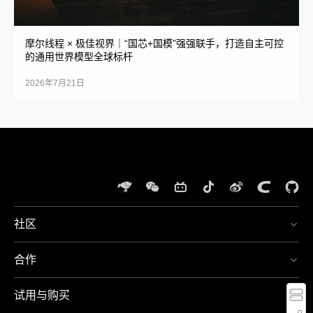
摩尔线程 × 极佳视界｜“国芯+国模”强强联手，打造自主可控
的通用世界模型全球标杆
2026年7月21日
社区
体
验
合作
夸
400-
娥
667-
智
5666
试用与购买
算
周一
至周