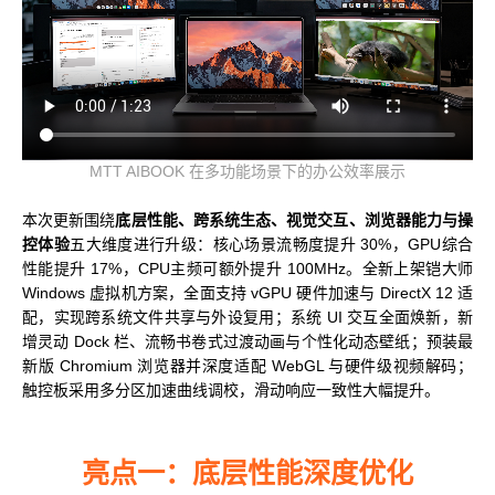
MUSACODE
MTT S80
MTT E300
AI 语音
MTT S70
AI 训练套件
AI 推理套件
MTT X300
MTT AIBOOK 在多功能场景下的办公效率展示
MTT S50
本次更新围绕
底层性能、跨系统生态、视觉交互、浏览器能力与操
控体验
五大维度进行升级：核心场景流畅度提升 30%，GPU综合
GPU 虚拟化 / vGPU
性能提升 17%，CPU主频可额外提升 100MHz。全新上架铠大师
KUAE 云原生套件
Windows 虚拟机方案，全面支持 vGPU 硬件加速与 DirectX 12 适
MTT S30 / S10
配，实现跨系统文件共享与外设复用；系统 UI 交互全面焕新，新
增灵动 Dock 栏、流畅书卷式过渡动画与个性化动态壁纸；预装最
新版 Chromium 浏览器并深度适配 WebGL 与硬件级视频解码；
PES 控制中心
触控板采用多分区加速曲线调校，滑动响应一致性大幅提升。
MTVerse XR
Smart Media Engine
亮点一：底层性能深度优化