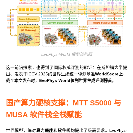
EvoPhys-World 模型架构图
这一前沿探索，也得到了国际权威评测的验证：在斯坦福大学提
出、发表于ICCV 2025的世界生成统一评测基准
WorldScore
上，
截至本文发布时，
EvoPhys-World位列世界生成评测榜首
。
国产算力硬核支撑：MTT S5000 与
MUSA 软件栈全栈赋能
世界模型训练对
算力底座
和
软件栈
均提出了极高要求。EvoPhys-