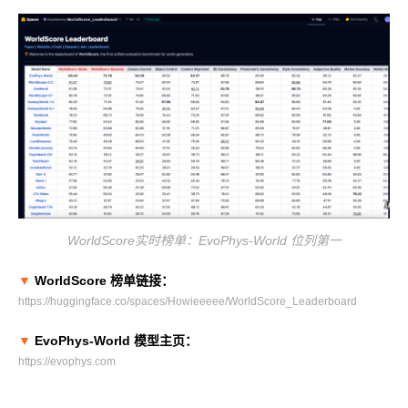
MUSACODE
MTT S80
MTT E300
AI 语音
MTT S70
AI 训练套件
AI 推理套件
MTT X300
MTT S50
GPU 虚拟化 / vGPU
KUAE 云原生套件
WorldScore实时榜单：EvoPhys-World 位列第一
MTT S30 / S10
▼
WorldScore 榜单链接：
https://huggingface.co/spaces/Howieeeee/WorldScore_Leaderboard
PES 控制中心
MTVerse XR
▼
EvoPhys-World 模型主页：
Smart Media Engine
https://evophys.com