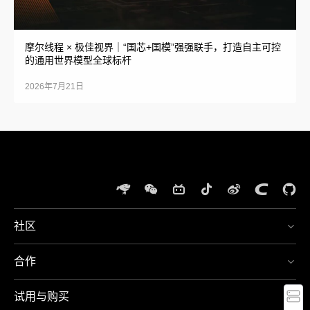
摩尔线程 × 极佳视界｜“国芯+国模”强强联手，打造自主可控
的通用世界模型全球标杆
2026年7月21日
社区
体
验
合作
夸
400-
娥
667-
智
5666
试用与购买
算
周一