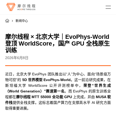
新闻中心
摩尔线程 × 北京大学｜EvoPhys-World
登顶 WorldScore，国产 GPU 全栈原生
训练
MTT KUAE
2026年6月8日
融合智算中心
MTT SGX5000
近日，北京大学 EvoPhys 团队推出以“人”为中心、面向“场景级万
DigitalME 数字人
物可控”的
5D 世界模型 EvoPhys-World
。这一前沿研究成果，在
云电脑
MTT S5000
AI Reality
斯坦福大学 WorldScore 公开评测榜单中，
荣登“世界生成
MTT S4000
AI 推理
（World Generation）”赛道第一名
。而 EvoPhys 的原生训练全
MTT AIBOOK
数字孪生与 GIS
驱动程序
MTT S3000
程都在
摩尔线程 MTT S5000 全功能 GPU
上完成，并由
MUSA 软
MTT AICUBE
工业设计与制造
MUSA SDK
MTT S2000
件栈
提供全栈支撑。这标志着国产算力在支撑高水平 AI 研究方面
广播与专业音视频
智娱摩方
摩笔马良
Moore Perf System
取得重要进展。
视频会议
MUSA Deploy